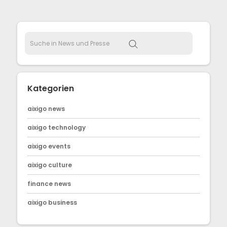
Kategorien
aixigo news
aixigo technology
aixigo events
aixigo culture
finance news
aixigo business