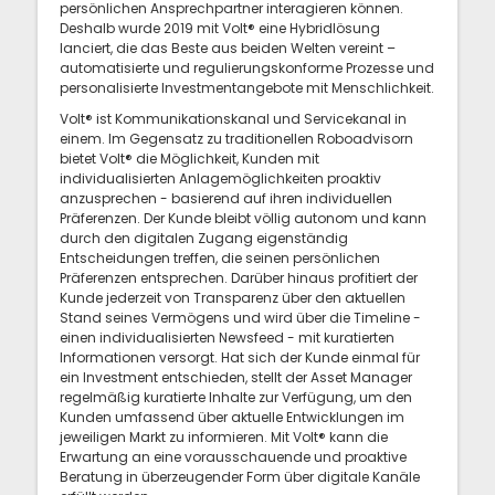
persönlichen Ansprechpartner interagieren können.
Deshalb wurde 2019 mit Volt® eine Hybridlösung
lanciert, die das Beste aus beiden Welten vereint –
automatisierte und regulierungskonforme Prozesse und
personalisierte Investmentangebote mit Menschlichkeit.
Volt® ist Kommunikationskanal und Servicekanal in
einem. Im Gegensatz zu traditionellen Roboadvisorn
bietet Volt® die Möglichkeit, Kunden mit
individualisierten Anlagemöglichkeiten proaktiv
anzusprechen - basierend auf ihren individuellen
Präferenzen. Der Kunde bleibt völlig autonom und kann
durch den digitalen Zugang eigenständig
Entscheidungen treffen, die seinen persönlichen
Präferenzen entsprechen. Darüber hinaus profitiert der
Kunde jederzeit von Transparenz über den aktuellen
Stand seines Vermögens und wird über die Timeline -
einen individualisierten Newsfeed - mit kuratierten
Informationen versorgt. Hat sich der Kunde einmal für
ein Investment entschieden, stellt der Asset Manager
regelmäßig kuratierte Inhalte zur Verfügung, um den
Kunden umfassend über aktuelle Entwicklungen im
jeweiligen Markt zu informieren. Mit Volt® kann die
Erwartung an eine vorausschauende und proaktive
Beratung in überzeugender Form über digitale Kanäle