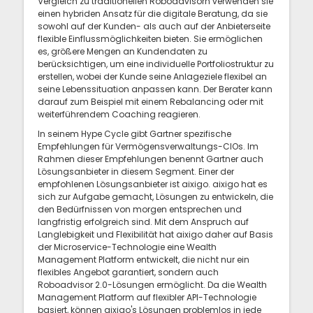
Vergleich zu traditionellen Roboadvisorn verwenden sie
einen hybriden Ansatz für die digitale Beratung, da sie
sowohl auf der Kunden- als auch auf der Anbieterseite
flexible Einflussmöglichkeiten bieten. Sie ermöglichen
es, größere Mengen an Kundendaten zu
berücksichtigen, um eine individuelle Portfoliostruktur zu
erstellen, wobei der Kunde seine Anlageziele flexibel an
seine Lebenssituation anpassen kann. Der Berater kann
darauf zum Beispiel mit einem Rebalancing oder mit
weiterführendem Coaching reagieren.
In seinem Hype Cycle gibt Gartner spezifische
Empfehlungen für Vermögensverwaltungs-CIOs. Im
Rahmen dieser Empfehlungen benennt Gartner auch
Lösungsanbieter in diesem Segment. Einer der
empfohlenen Lösungsanbieter ist aixigo. aixigo hat es
sich zur Aufgabe gemacht, Lösungen zu entwickeln, die
den Bedürfnissen von morgen entsprechen und
langfristig erfolgreich sind. Mit dem Anspruch auf
Langlebigkeit und Flexibilität hat aixigo daher auf Basis
der Microservice-Technologie eine Wealth
Management Platform entwickelt, die nicht nur ein
flexibles Angebot garantiert, sondern auch
Roboadvisor 2.0-Lösungen ermöglicht. Da die Wealth
Management Platform auf flexibler API-Technologie
basiert, können aixigo's Lösungen problemlos in jede