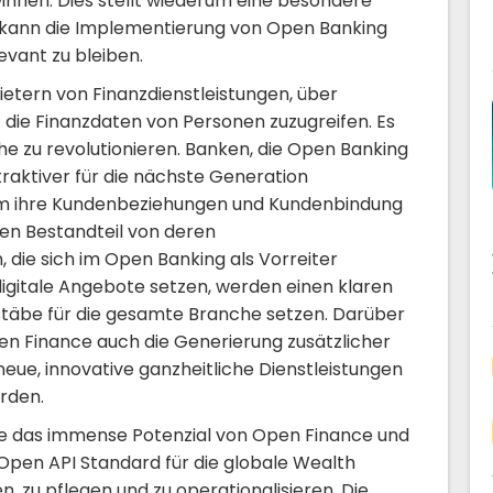
winnen. Dies stellt wiederum eine besondere
en kann die Implementierung von Open Banking
evant zu bleiben.
etern von Finanzdienstleistungen, über
 die Finanzdaten von Personen zuzugreifen. Es
he zu revolutionieren. Banken, die Open Banking
raktiver für die nächste Generation
m ihre Kundenbeziehungen und Kundenbindung
len Bestandteil von deren
 die sich im Open Banking als Vorreiter
e digitale Angebote setzen, werden einen klaren
äbe für die gesamte Branche setzen. Darüber
en Finance auch die Generierung zusätzlicher
eue, innovative ganzheitliche Dienstleistungen
rden.
e das immense Potenzial von Open Finance und
Open API Standard für die globale Wealth
 zu pflegen und zu operationalisieren. Die