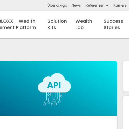
Über aixigo
News
Referenzen
Karriere
:BLOXX – Wealth
Solution
Wealth
Success
ment Platform
Kits
Lab
Stories