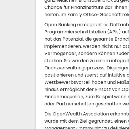
ganzheitlichen Bilanzüberblick zu ge
Chance für Finanzinstitute dar. Ihn
helfen, im Family Office-Geschäft rel
Open Banking ermöglicht es Drittanbi
Programmierschnittstellen (APIs) auf
hat das Potenzial, die gesamte Branc
implementieren, werden nicht nur att
Vermögender, sondern können zude
stärken. Sie werden zu einem integra
Finanzverwaltungsprozess. Diejenigen,
positionieren und zuerst auf intuitiv
Wettbewerbsvorteil haben und Maßst
hinaus ermöglicht der Einsatz von Op
Einnahmequellen, zum Beispiel wenn n
oder Partnerschaften geschaffen we
Die OpenWealth Association erkannt
wurde mit dem Ziel gegründet, einen 
Management Community zu definieren,