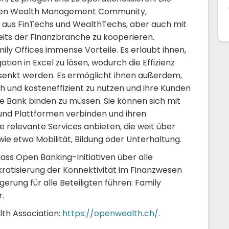
balen Wealth Management Community,
 aus FinTechs und WealthTechs, aber auch mit
its der Finanzbranche zu kooperieren.
ly Offices immense Vorteile. Es erlaubt ihnen,
ion in Excel zu lösen, wodurch die Effizienz
esenkt werden. Es ermöglicht ihnen außerdem,
h und kosteneffizient zu nutzen und ihre Kunden
ne Bank binden zu müssen. Sie können sich mit
nd Plattformen verbinden und ihren
 relevante Services anbieten, die weit über
ie etwa Mobilität, Bildung oder Unterhaltung.
ss Open Banking-Initiativen über alle
tisierung der Konnektivität im Finanzwesen
gerung für alle Beteiligten führen: Family
r.
th Association:
https://openwealth.ch/
.