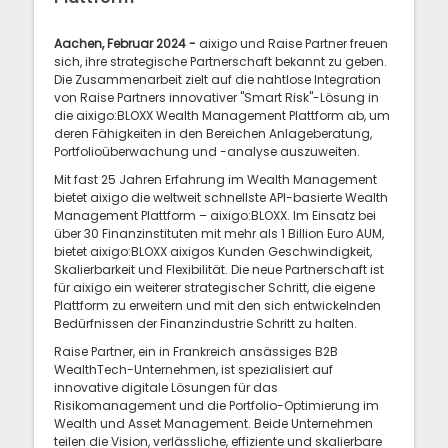
Aachen, Februar 2024 -
aixigo und Raise Partner freuen
sich, ihre strategische Partnerschaft bekannt zu geben.
Die Zusammenarbeit zielt auf die nahtlose Integration
von Raise Partners innovativer "Smart Risk"-Lösung in
die aixigo:BLOXX Wealth Management Plattform ab, um
deren Fähigkeiten in den Bereichen Anlageberatung,
Portfolioüberwachung und -analyse auszuweiten.
Mit fast 25 Jahren Erfahrung im Wealth Management
bietet aixigo die weltweit schnellste API-basierte Wealth
Management Plattform – aixigo:BLOXX. Im Einsatz bei
über 30 Finanzinstituten mit mehr als 1 Billion Euro AUM,
bietet aixigo:BLOXX aixigos Kunden Geschwindigkeit,
Skalierbarkeit und Flexibilität. Die neue Partnerschaft ist
für aixigo ein weiterer strategischer Schritt, die eigene
Plattform zu erweitern und mit den sich entwickelnden
Bedürfnissen der Finanzindustrie Schritt zu halten.
Raise Partner, ein in Frankreich ansässiges B2B
WealthTech-Unternehmen, ist spezialisiert auf
innovative digitale Lösungen für das
Risikomanagement und die Portfolio-Optimierung im
Wealth und Asset Management. Beide Unternehmen
teilen die Vision, verlässliche, effiziente und skalierbare