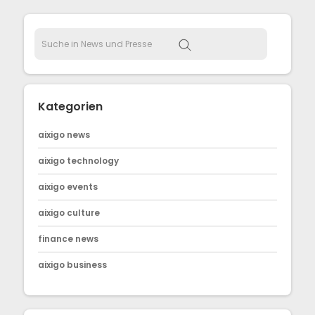
Kategorien
aixigo news
aixigo technology
aixigo events
aixigo culture
finance news
aixigo business