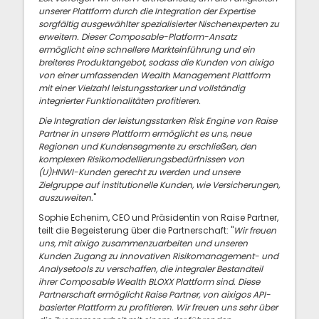
unserer Plattform durch die Integration der Expertise
sorgfältig ausgewählter spezialisierter Nischenexperten zu
erweitern. Dieser Composable-Platform-Ansatz
ermöglicht eine schnellere Markteinführung und ein
breiteres Produktangebot, sodass die Kunden von aixigo
von einer umfassenden Wealth Management Plattform
mit einer Vielzahl leistungsstarker und vollständig
integrierter Funktionalitäten profitieren.
Die Integration der leistungsstarken Risk Engine von Raise
Partner in unsere Plattform ermöglicht es uns, neue
Regionen und Kundensegmente zu erschließen, den
komplexen Risikomodellierungsbedürfnissen von
(U)HNWI-Kunden gerecht zu werden und unsere
Zielgruppe auf institutionelle Kunden, wie Versicherungen,
auszuweiten.
"
Sophie Echenim, CEO und Präsidentin von Raise Partner,
teilt die Begeisterung über die Partnerschaft: "
Wir freuen
uns, mit aixigo zusammenzuarbeiten und unseren
Kunden Zugang zu innovativen Risikomanagement- und
Analysetools zu verschaffen, die integraler Bestandteil
ihrer Composable Wealth BLOXX Plattform sind. Diese
Partnerschaft ermöglicht Raise Partner, von aixigos API-
basierter Plattform zu profitieren. Wir freuen uns sehr über