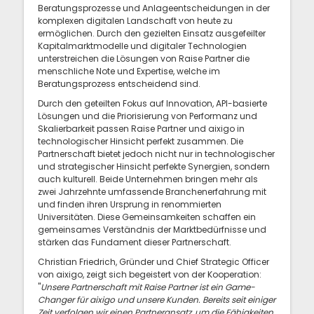
Beratungsprozesse und Anlageentscheidungen in der
komplexen digitalen Landschaft von heute zu
ermöglichen. Durch den gezielten Einsatz ausgefeilter
Kapitalmarktmodelle und digitaler Technologien
unterstreichen die Lösungen von Raise Partner die
menschliche Note und Expertise, welche im
Beratungsprozess entscheidend sind.
Durch den geteilten Fokus auf Innovation, API-basierte
Lösungen und die Priorisierung von Performanz und
Skalierbarkeit passen Raise Partner und aixigo in
technologischer Hinsicht perfekt zusammen. Die
Partnerschaft bietet jedoch nicht nur in technologischer
und strategischer Hinsicht perfekte Synergien, sondern
auch kulturell. Beide Unternehmen bringen mehr als
zwei Jahrzehnte umfassende Branchenerfahrung mit
und finden ihren Ursprung in renommierten
Universitäten. Diese Gemeinsamkeiten schaffen ein
gemeinsames Verständnis der Marktbedürfnisse und
stärken das Fundament dieser Partnerschaft.
Christian Friedrich, Gründer und Chief Strategic Officer
von aixigo, zeigt sich begeistert von der Kooperation:
"
Unsere Partnerschaft mit Raise Partner ist ein Game-
Changer für aixigo und unsere Kunden. Bereits seit einiger
Zeit verfolgen wir einen Partneransatz, um die Fähigkeiten