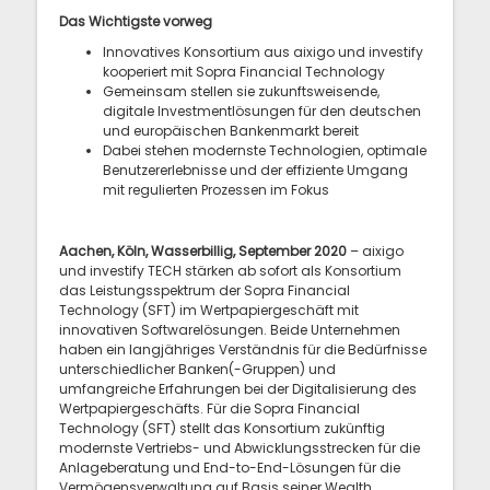
Das Wichtigste vorweg
Innovatives Konsortium aus aixigo und investify
kooperiert mit Sopra Financial Technology
Gemeinsam stellen sie zukunftsweisende,
digitale Investmentlösungen für den deutschen
und europäischen Bankenmarkt bereit
Dabei stehen modernste Technologien, optimale
Benutzererlebnisse und der effiziente Umgang
mit regulierten Prozessen im Fokus
Aachen, Köln, Wasserbillig, September 2020
– aixigo
und investify TECH stärken ab sofort als Konsortium
das Leistungsspektrum der Sopra Financial
Technology (SFT) im Wertpapiergeschäft mit
innovativen Softwarelösungen. Beide Unternehmen
haben ein langjähriges Verständnis für die Bedürfnisse
unterschiedlicher Banken(-Gruppen) und
umfangreiche Erfahrungen bei der Digitalisierung des
Wertpapiergeschäfts. Für die Sopra Financial
Technology (SFT) stellt das Konsortium zukünftig
modernste Vertriebs- und Abwicklungsstrecken für die
Anlageberatung und End-to-End-Lösungen für die
Vermögensverwaltung auf Basis seiner Wealth