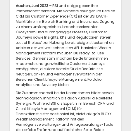
Aachen, Juni 2023 –
BSI und aixigo geben ihre
Partnerschaft bekannt. Mit Softwarelösungen im Bereich
CRM bis Customer Experience (CX) ist der BSI DACH-
Marktführer im Bereich Banking und Insurance. Zugang
zu einem umfangreichen, branchenrelevanten
Ökosystem und durchgängige Prozesse, Customer
Journeys sowie Insights, KPIs und Regulatorien stehen
„out of the box“ zur Nutzung bereit. aixigo ist bekannt als
Anbieter der weltweit schnellsten API-basierten Wealth
Management Platform mit über 100 ready-to-use
Services. Gemeinsam möchten beide Unternehmen
modernste und ganzheitliche Customer Journeys
ermöglichen, die klare Vorteile für die Bedürfnisse
heutiger Banken und Vermögensverwalter in den
Bereichen Client Lifecycle Management, Portfolio
Analytics und Advisory bieten.
Die Zusammenarbeit beider Unternehmen bildet sowohl
technologisch, inhaltlich als auch kulturell die perfekte
Synergie. Während BSI als Expertin im Bereich CRM und
Client Lifecyle Management (CLM) für
Finanzdienstleister positioniert ist, bietet aixigo's BLOXX
Wealth Management Platform mit den
Vermögensverwaltungs- und Anlageberatungs-Tools
die perfekte Ergänzung auf fachlicher Seite. Beide