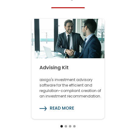
Advising Kit
Analysin
aixigo's investment advisory
aixigo's po
software for the efficient and
and portfol
regulation-compliant creation of
for profes
an investment recommendation.
services.
READ MORE
REA